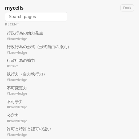
mycells
Dark
RECENT
行政行為の効力発生
#knowledge
行政行為の形式（形式自由の原則）
#knowledge
行政行為の効力
#struct
執行力（自力執行力）
#knowledge
不可変更力
#knowledge
不可争力
#knowledge
公定力
#knowledge
許可と特許と認可の違い
#knowledge