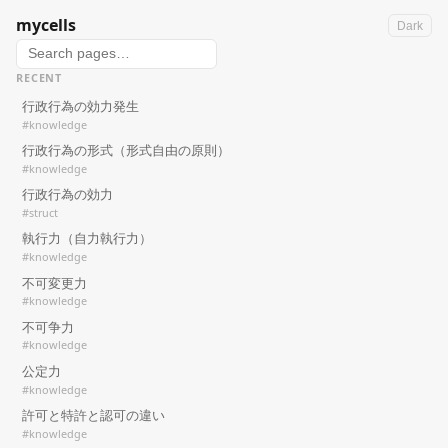
mycells
Dark
RECENT
行政行為の効力発生
#knowledge
行政行為の形式（形式自由の原則）
#knowledge
行政行為の効力
#struct
執行力（自力執行力）
#knowledge
不可変更力
#knowledge
不可争力
#knowledge
公定力
#knowledge
許可と特許と認可の違い
#knowledge