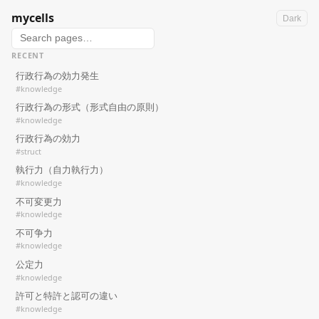
mycells
Dark
RECENT
行政行為の効力発生
#knowledge
行政行為の形式（形式自由の原則）
#knowledge
行政行為の効力
#struct
執行力（自力執行力）
#knowledge
不可変更力
#knowledge
不可争力
#knowledge
公定力
#knowledge
許可と特許と認可の違い
#knowledge